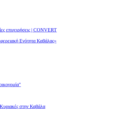
αίες επιχειρήσεις | CONVERT
ριφερειακή Ενότητα Καβάλας»
οικονομία"
ις Κυριακές στην Καβάλα