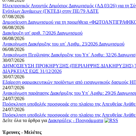
07/08/2026
Ηλεκτρονικός Ανοιχτός Δημόσιος Διαγωνισμός (ΑΔ 03/26) για τη 
Ενόπλων Δυνάμεων (ΓΚΤΕΔ) στην ΠΕ/79 ΑΔΤΕ
07/08/2026
Δημοσίευση Διαγωνισμού για τη προμήθεια «ΦΩΤΟΑΝΤΙΓΡ
06/08/2026
Διακήρυξη υπ' αριθ. 7/2026 Διαγωνισμού
06/08/2026
Ανακοίνωση Διακήρυξης του υπ΄ Αριθμ. 23/2026 Διαγωνισμού
06/08/2026
Ανακοίνωση Περίληψης Διακήρυξης του Υπ΄ Αριθμ: 32/26 Διαγωνι
30/07/2026
ΔΗΜΟΣΙΕΥΣΗ ΠΡΟΚΗΡΥΞΗΣ (ΠΕΡΙΛΗΨΗΣ ΔΙΑΚΗΡΥΞΗΣ) 
ΔΙΑΡΚΕΙΑΣ ΕΩΣ 31/12/2026
30/07/2026
Εξαίρεση φαρμακευτικών προϊόντων από εισαγωγικούς δασμούς 
24/07/2026
Ανακοίνωση παράτασης Διακήρυξης του Υπ΄ Αριθμ: 29/26 Διαγωνι
24/07/2026
Πρόσκληση υποβολής προσφοράς στο πλαίσιο της Απευθείας Ανάθεσ
24/07/2026
Πρόσκληση υποβολής προσφοράς στο πλαίσιο της Απευθείας Ανάθεσ
Δείτε όλα τα άρθρα για
Διακηρύξεις - Προγράμματα
Έρευνες - Μελέτες