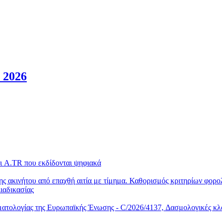
 2026
ι A.TR που εκδίδονται ψηφιακά
 ακινήτου από επαχθή αιτία με τίμημα. Καθορισμός κριτηρίων φορολο
ιαδικασίας
τολογίας της Ευρωπαϊκής Ένωσης - C/2026/4137, Δασμολογικές κλά