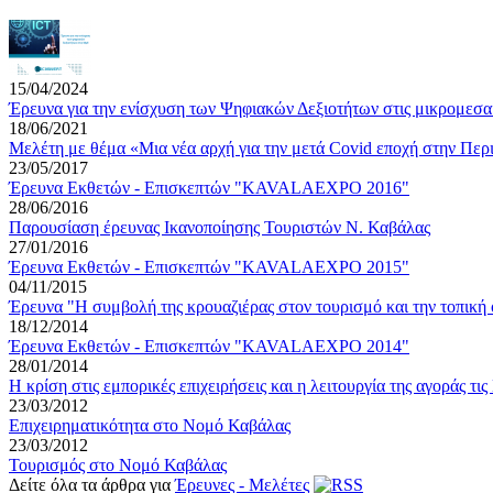
15/04/2024
Έρευνα για την ενίσχυση των Ψηφιακών Δεξιοτήτων στις μικρομεσ
18/06/2021
Μελέτη με θέμα «Μια νέα αρχή για την μετά Covid εποχή στην Πε
23/05/2017
Έρευνα Εκθετών - Επισκεπτών "KAVALAEXPO 2016"
28/06/2016
Παρουσίαση έρευνας Ικανοποίησης Τουριστών Ν. Καβάλας
27/01/2016
Έρευνα Εκθετών - Επισκεπτών "KAVALAEXPO 2015"
04/11/2015
Έρευνα "Η συμβολή της κρουαζιέρας στον τουρισμό και την τοπική 
18/12/2014
Έρευνα Εκθετών - Επισκεπτών "KAVALAEXPO 2014"
28/01/2014
Η κρίση στις εμπορικές επιχειρήσεις και η λειτουργία της αγοράς τ
23/03/2012
Επιχειρηματικότητα στο Νομό Καβάλας
23/03/2012
Τουρισμός στο Νομό Καβάλας
Δείτε όλα τα άρθρα για
Έρευνες - Μελέτες