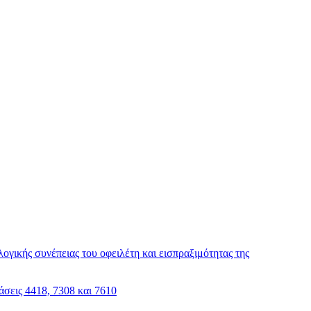
γικής συνέπειας του οφειλέτη και εισπραξιμότητας της
σεις 4418, 7308 και 7610