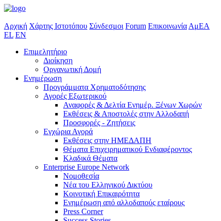
Αρχική
Χάρτης Ιστοτόπου
Σύνδεσμοι
Forum
Επικοινωνία
ΑμΕΑ
EL
EN
Επιμελητήριο
Διοίκηση
Οργανωτική Δομή
Ενημέρωση
Προγράμματα Χρηματοδότησης
Αγορές Εξωτερικού
Αναφορές & Δελτία Ενημέρ. Ξένων Χωρών
Εκθέσεις & Αποστολές στην Αλλοδαπή
Προσφορές - Ζητήσεις
Εγχώρια Αγορά
Εκθέσεις στην ΗΜΕΔΑΠΗ
Θέματα Επιχειρηματικού Ενδιαφέροντος
Κλαδικά Θέματα
Enterprise Europe Network
Νομοθεσία
Νέα του Ελληνικού Δικτύου
Κοινοτική Επικαιρότητα
Ενημέρωση από αλλοδαπούς εταίρους
Press Corner
Success Stories