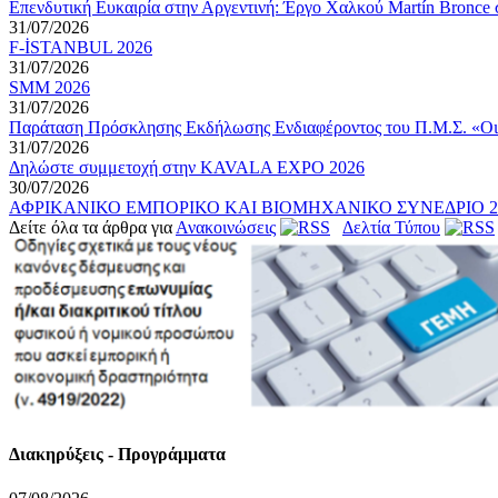
Επενδυτική Ευκαιρία στην Αργεντινή: Έργο Χαλκού Martín Bronce 
31/07/2026
F-İSTANBUL 2026
31/07/2026
SMM 2026
31/07/2026
Παράταση Πρόσκλησης Εκδήλωσης Ενδιαφέροντος του Π.Μ.Σ. «Οικον
31/07/2026
Δηλώστε συμμετοχή στην KAVALA EXPO 2026
30/07/2026
ΑΦΡΙΚΑΝΙΚΟ ΕΜΠΟΡΙΚΟ ΚΑΙ ΒΙΟΜΗΧΑΝΙΚΟ ΣΥΝΕΔΡΙΟ 2026
Δείτε όλα τα άρθρα για
Ανακοινώσεις
Δελτία Τύπου
Διακηρύξεις - Προγράμματα