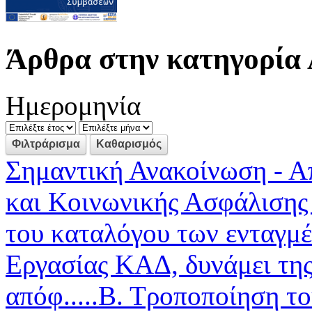
Άρθρα στην κατηγορία 
Ημερομηνία
Σημαντική Ανακοίνωση - Α
και Κοινωνικής Ασφάλισης
του καταλόγου των ενταγμ
Εργασίας ΚΑΔ, δυνάμει της
απόφ.....Β. Τροποποίηση τ