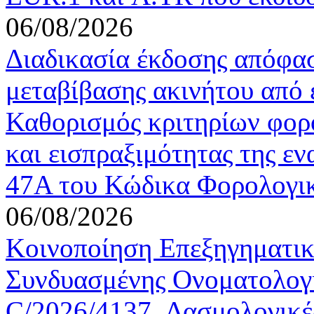
06/08/2026
Διαδικασία έκδοσης απόφα
μεταβίβασης ακινήτου από ε
Καθορισμός κριτηρίων φορο
και εισπραξιμότητας της ε
47Α του Κώδικα Φορολογικ
06/08/2026
Κοινοποίηση Επεξηγηματι
Συνδυασμένης Ονοματολογί
C/2026/4137, Δασμολογικές