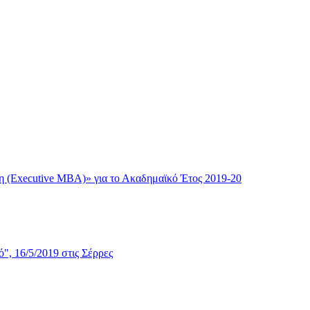
η (Executive MBA)» για το Ακαδημαϊκό Έτος 2019-20
", 16/5/2019 στις Σέρρες