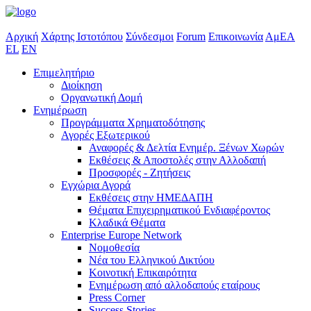
Αρχική
Χάρτης Ιστοτόπου
Σύνδεσμοι
Forum
Επικοινωνία
ΑμΕΑ
EL
EN
Επιμελητήριο
Διοίκηση
Οργανωτική Δομή
Ενημέρωση
Προγράμματα Χρηματοδότησης
Αγορές Εξωτερικού
Αναφορές & Δελτία Ενημέρ. Ξένων Χωρών
Εκθέσεις & Αποστολές στην Αλλοδαπή
Προσφορές - Ζητήσεις
Εγχώρια Αγορά
Εκθέσεις στην ΗΜΕΔΑΠΗ
Θέματα Επιχειρηματικού Ενδιαφέροντος
Κλαδικά Θέματα
Enterprise Europe Network
Νομοθεσία
Νέα του Ελληνικού Δικτύου
Κοινοτική Επικαιρότητα
Ενημέρωση από αλλοδαπούς εταίρους
Press Corner
Success Stories