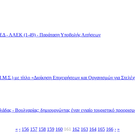
ΑΕΔ - ΛΑΕΚ (1-49) - Παράταση Υποβολής Αιτήσεων
Μ.Σ.) με τίτλο «Διοίκηση Επιχειρήσεων και Οργανισμών για Στελέχ
ας - Βουλγαρίας: δημιουργώντας έναν ενιαίο τουριστικό προορισμό
«
‹
156
157
158
159
160
161
162
163
164
165
166
›
»