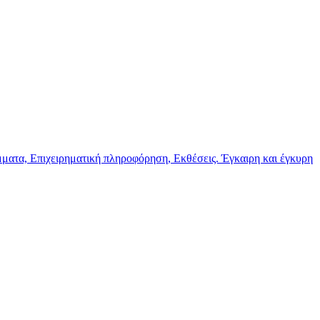
μματα, Επιχειρηματική πληροφόρηση, Εκθέσεις. Έγκαιρη και έγκυρη