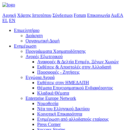
Αρχική
Χάρτης Ιστοτόπου
Σύνδεσμοι
Forum
Επικοινωνία
ΑμΕΑ
EL
EN
Επιμελητήριο
Διοίκηση
Οργανωτική Δομή
Ενημέρωση
Προγράμματα Χρηματοδότησης
Αγορές Εξωτερικού
Αναφορές & Δελτία Ενημέρ. Ξένων Χωρών
Εκθέσεις & Αποστολές στην Αλλοδαπή
Προσφορές - Ζητήσεις
Εγχώρια Αγορά
Εκθέσεις στην ΗΜΕΔΑΠΗ
Θέματα Επιχειρηματικού Ενδιαφέροντος
Κλαδικά Θέματα
Enterprise Europe Network
Νομοθεσία
Νέα του Ελληνικού Δικτύου
Κοινοτική Επικαιρότητα
Ενημέρωση από αλλοδαπούς εταίρους
Press Corner
Success Stories