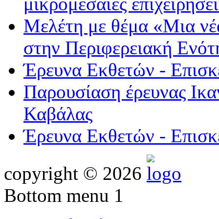
μικρομεσαίες επιχειρήσ
Μελέτη με θέμα «Μια νέα
στην Περιφερειακή Ενό
Έρευνα Εκθετών - Επι
Παρουσίαση έρευνας Ικα
Καβάλας
Έρευνα Εκθετών - Επι
copyright © 2026
Bottom menu 1