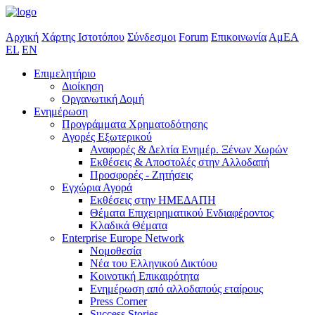
Αρχική
Χάρτης Ιστοτόπου
Σύνδεσμοι
Forum
Επικοινωνία
ΑμΕΑ
EL
EN
Επιμελητήριο
Διοίκηση
Οργανωτική Δομή
Ενημέρωση
Προγράμματα Χρηματοδότησης
Αγορές Εξωτερικού
Αναφορές & Δελτία Ενημέρ. Ξένων Χωρών
Εκθέσεις & Αποστολές στην Αλλοδαπή
Προσφορές - Ζητήσεις
Εγχώρια Αγορά
Εκθέσεις στην ΗΜΕΔΑΠΗ
Θέματα Επιχειρηματικού Ενδιαφέροντος
Κλαδικά Θέματα
Enterprise Europe Network
Νομοθεσία
Νέα του Ελληνικού Δικτύου
Κοινοτική Επικαιρότητα
Ενημέρωση από αλλοδαπούς εταίρους
Press Corner
Success Stories