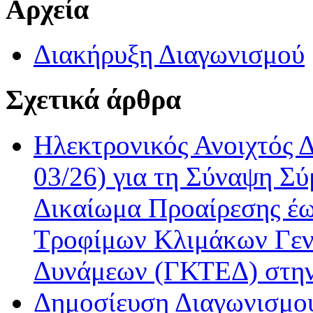
Αρχεία
Διακήρυξη Διαγωνισμού
Σχετικά άρθρα
Ηλεκτρονικός Ανοιχτός 
03/26) για τη Σύναψη Σύ
Δικαίωμα Προαίρεσης έω
Τροφίμων Κλιμάκων Γεν
Δυνάμεων (ΓΚΤΕΔ) στη
Δημοσίευση Διαγωνισμού