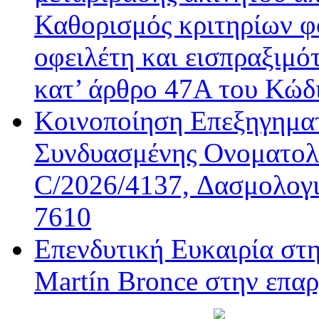
Καθορισμός κριτηρίων φ
οφειλέτη και εισπραξιμό
κατ’ άρθρο 47Α του Κώδ
Κοινοποίηση Επεξηγημα
Συνδυασμένης Ονοματολο
C/2026/4137, Δασμολογι
7610
Επενδυτική Ευκαιρία στ
Martín Bronce στην επαρ