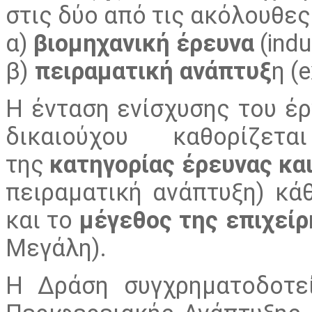
στις δύο από τις ακόλουθες
α)
βιομηχανική έρευνα
(indu
β)
πειραματική ανάπτυξ
η (
Η ένταση ενίσχυσης του έρ
δικαιούχου καθορίζ
της
κατηγορίας έρευνας κα
πειραματική ανάπτυξη)
κά
και
το
μέγεθος της επιχεί
Μεγάλη).
Η Δράση συγχρηματοδοτε