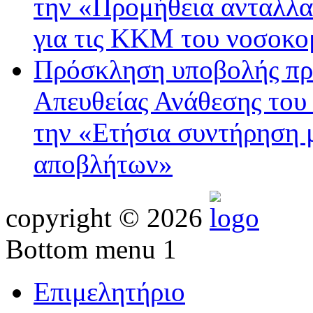
την «Προμήθεια ανταλλα
για τις ΚΚΜ του νοσοκο
Πρόσκληση υποβολής προ
Απευθείας Ανάθεσης του 
την «Eτήσια συντήρηση 
αποβλήτων»
copyright © 2026
Bottom menu 1
Επιμελητήριο