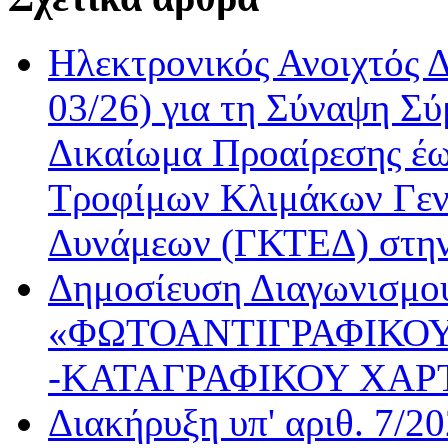
Ηλεκτρονικός Ανοιχτός 
03/26) για τη Σύναψη Σύ
Δικαίωμα Προαίρεσης έω
Τροφίμων Κλιμάκων Γεν
Δυνάμεων (ΓΚΤΕΔ) στη
Δημοσίευση Διαγωνισμού
«ΦΩΤΟΑΝΤΙΓΡΑΦΙΚΟΥ
-ΚΑΤΑΓΡΑΦΙΚΟΥ ΧΑΡ
Διακήρυξη υπ' αριθ. 7/2