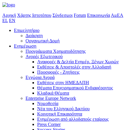
Αρχική
Χάρτης Ιστοτόπου
Σύνδεσμοι
Forum
Επικοινωνία
ΑμΕΑ
EL
EN
Επιμελητήριο
Διοίκηση
Οργανωτική Δομή
Ενημέρωση
Προγράμματα Χρηματοδότησης
Αγορές Εξωτερικού
Αναφορές & Δελτία Ενημέρ. Ξένων Χωρών
Εκθέσεις & Αποστολές στην Αλλοδαπή
Προσφορές - Ζητήσεις
Εγχώρια Αγορά
Εκθέσεις στην ΗΜΕΔΑΠΗ
Θέματα Επιχειρηματικού Ενδιαφέροντος
Κλαδικά Θέματα
Enterprise Europe Network
Νομοθεσία
Νέα του Ελληνικού Δικτύου
Κοινοτική Επικαιρότητα
Ενημέρωση από αλλοδαπούς εταίρους
Press Corner
Success Stories