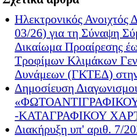
Ηλεκτρονικός Ανοιχτός 
03/26) για τη Σύναψη Σύ
Δικαίωμα Προαίρεσης έω
Τροφίμων Κλιμάκων Γεν
Δυνάμεων (ΓΚΤΕΔ) στη
Δημοσίευση Διαγωνισμού
«ΦΩΤΟΑΝΤΙΓΡΑΦΙΚΟΥ
-ΚΑΤΑΓΡΑΦΙΚΟΥ ΧΑΡ
Διακήρυξη υπ' αριθ. 7/2