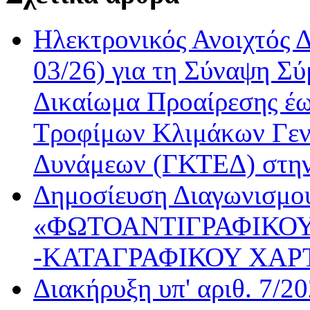
Ηλεκτρονικός Ανοιχτός 
03/26) για τη Σύναψη Σύ
Δικαίωμα Προαίρεσης έω
Τροφίμων Κλιμάκων Γεν
Δυνάμεων (ΓΚΤΕΔ) στη
Δημοσίευση Διαγωνισμού
«ΦΩΤΟΑΝΤΙΓΡΑΦΙΚΟΥ
-ΚΑΤΑΓΡΑΦΙΚΟΥ ΧΑΡ
Διακήρυξη υπ' αριθ. 7/2