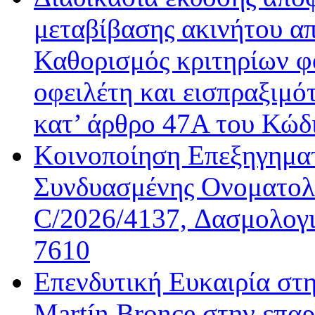
μεταβίβασης ακινήτου απ
Καθορισμός κριτηρίων φ
οφειλέτη και εισπραξιμό
κατ’ άρθρο 47Α του Κώδ
Κοινοποίηση Επεξηγημα
Συνδυασμένης Ονοματολο
C/2026/4137, Δασμολογι
7610
Επενδυτική Ευκαιρία στ
Martín Bronce στην επαρ