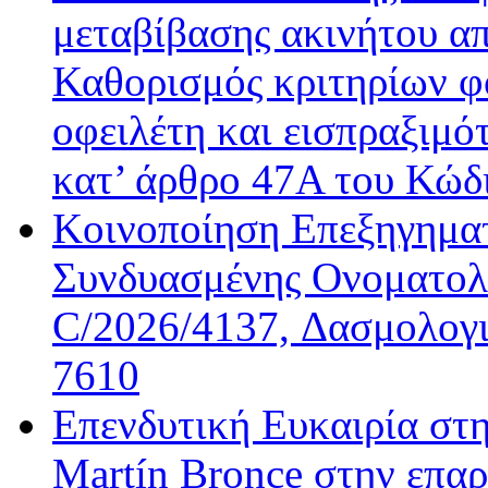
μεταβίβασης ακινήτου απ
Καθορισμός κριτηρίων φ
οφειλέτη και εισπραξιμό
κατ’ άρθρο 47Α του Κώδ
Κοινοποίηση Επεξηγημα
Συνδυασμένης Ονοματολο
C/2026/4137, Δασμολογι
7610
Επενδυτική Ευκαιρία στ
Martín Bronce στην επαρ