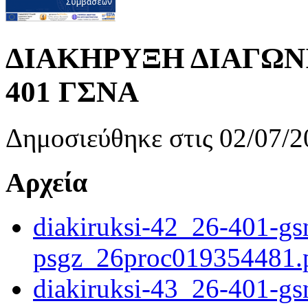
ΔΙΑΚΗΡΥΞΗ ΔΙΑΓΩΝΙΣ
401 ΓΣΝΑ
Δημοσιεύθηκε στις 02/07/2
Αρχεία
diakiruksi-42_26-401-gs
psgz_26proc019354481.
diakiruksi-43_26-401-gs