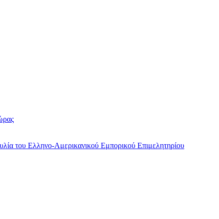
ώρας
υλία του Ελληνο-Αμερικανικού Εμπορικού Επιμελητηρίου