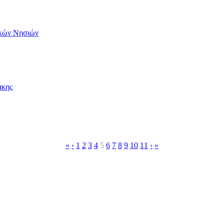
ικών Νησιών
άκης
«
‹
1
2
3
4
5
6
7
8
9
10
11
›
»