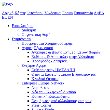
Αρχική
Χάρτης Ιστοτόπου
Σύνδεσμοι
Forum
Επικοινωνία
ΑμΕΑ
EL
EN
Επιμελητήριο
Διοίκηση
Οργανωτική Δομή
Ενημέρωση
Προγράμματα Χρηματοδότησης
Αγορές Εξωτερικού
Αναφορές & Δελτία Ενημέρ. Ξένων Χωρών
Εκθέσεις & Αποστολές στην Αλλοδαπή
Προσφορές - Ζητήσεις
Εγχώρια Αγορά
Εκθέσεις στην ΗΜΕΔΑΠΗ
Θέματα Επιχειρηματικού Ενδιαφέροντος
Κλαδικά Θέματα
Enterprise Europe Network
Νομοθεσία
Νέα του Ελληνικού Δικτύου
Κοινοτική Επικαιρότητα
Ενημέρωση από αλλοδαπούς εταίρους
Press Corner
Success Stories