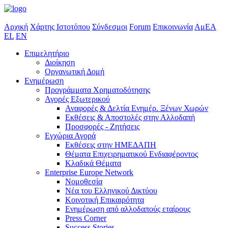
Αρχική
Χάρτης Ιστοτόπου
Σύνδεσμοι
Forum
Επικοινωνία
ΑμΕΑ
EL
EN
Επιμελητήριο
Διοίκηση
Οργανωτική Δομή
Ενημέρωση
Προγράμματα Χρηματοδότησης
Αγορές Εξωτερικού
Αναφορές & Δελτία Ενημέρ. Ξένων Χωρών
Εκθέσεις & Αποστολές στην Αλλοδαπή
Προσφορές - Ζητήσεις
Εγχώρια Αγορά
Εκθέσεις στην ΗΜΕΔΑΠΗ
Θέματα Επιχειρηματικού Ενδιαφέροντος
Κλαδικά Θέματα
Enterprise Europe Network
Νομοθεσία
Νέα του Ελληνικού Δικτύου
Κοινοτική Επικαιρότητα
Ενημέρωση από αλλοδαπούς εταίρους
Press Corner
Success Stories