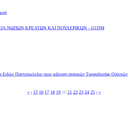
σμού
Α ΝΩΠΩΝ ΚΡΕΑΤΩΝ ΚΑΙ ΠΟΥΛΕΡΙΚΩΝ - 111ΠΜ
 Ειδών Παντοπωλείου προς κάλυψη αναγκών Τροφοδοσίας Οπλιτών
«
‹
15
16
17
18
19
20
21
22
23
24
25
›
»