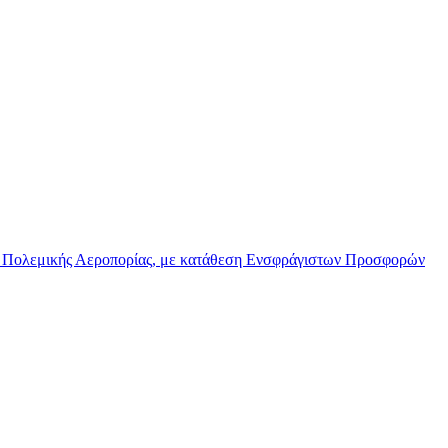
 Πολεμικής Αεροπορίας, με κατάθεση Ενσφράγιστων Προσφορών