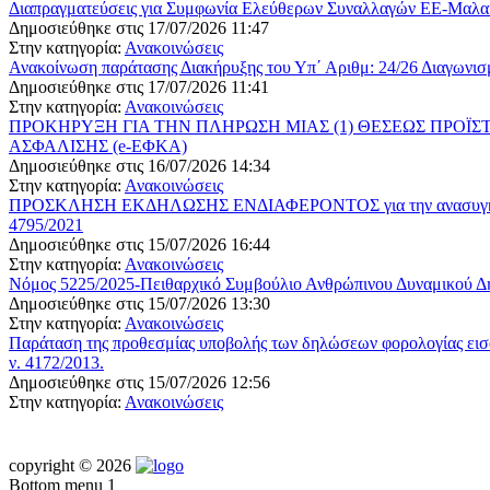
Διαπραγματεύσεις για Συμφωνία Ελεύθερων Συναλλαγών ΕΕ-Μαλαισ
Δημοσιεύθηκε στις 17/07/2026 11:47
Στην κατηγορία:
Ανακοινώσεις
Ανακοίνωση παράτασης Διακήρυξης του Υπ΄ Αριθμ: 24/26 Διαγωνι
Δημοσιεύθηκε στις 17/07/2026 11:41
Στην κατηγορία:
Ανακοινώσεις
ΠΡΟΚΗΡΥΞΗ ΓΙΑ ΤΗΝ ΠΛΗΡΩΣΗ ΜΙΑΣ (1) ΘΕΣΕΩΣ ΠΡΟΪ
ΑΣΦΑΛΙΣΗΣ (e-ΕΦΚΑ)
Δημοσιεύθηκε στις 16/07/2026 14:34
Στην κατηγορία:
Ανακοινώσεις
ΠΡΟΣΚΛΗΣΗ ΕΚΔΗΛΩΣΗΣ ΕΝΔΙΑΦΕΡΟΝΤΟΣ για την ανασυγκρότηση τ
4795/2021
Δημοσιεύθηκε στις 15/07/2026 16:44
Στην κατηγορία:
Ανακοινώσεις
Νόμος 5225/2025-Πειθαρχικό Συμβούλιο Ανθρώπινου Δυναμικού Δ
Δημοσιεύθηκε στις 15/07/2026 13:30
Στην κατηγορία:
Ανακοινώσεις
Παράταση της προθεσμίας υποβολής των δηλώσεων φορολογίας εισ
ν. 4172/2013.
Δημοσιεύθηκε στις 15/07/2026 12:56
Στην κατηγορία:
Ανακοινώσεις
copyright © 2026
Bottom menu 1