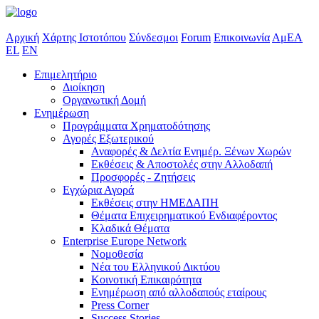
Αρχική
Χάρτης Ιστοτόπου
Σύνδεσμοι
Forum
Επικοινωνία
ΑμΕΑ
EL
EN
Επιμελητήριο
Διοίκηση
Οργανωτική Δομή
Ενημέρωση
Προγράμματα Χρηματοδότησης
Αγορές Εξωτερικού
Αναφορές & Δελτία Ενημέρ. Ξένων Χωρών
Εκθέσεις & Αποστολές στην Αλλοδαπή
Προσφορές - Ζητήσεις
Εγχώρια Αγορά
Εκθέσεις στην ΗΜΕΔΑΠΗ
Θέματα Επιχειρηματικού Ενδιαφέροντος
Κλαδικά Θέματα
Enterprise Europe Network
Νομοθεσία
Νέα του Ελληνικού Δικτύου
Κοινοτική Επικαιρότητα
Ενημέρωση από αλλοδαπούς εταίρους
Press Corner
Success Stories