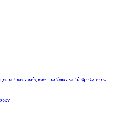
η χώρα λοιπών υπόχρεων προσώπων κατ’ άρθρο 62 του ν.
ήσεων