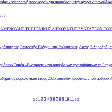
ίας - Ανταλλαγή προσφορών για πρόσβαση στην αγορά για αγαθά κα
σμού
ΣΤΑΜΕΝΟΥ/ΗΣ ΤΗΣ ΓΕΝΙΚΗΣ ΔΙΕΥΘΥΝΣΗΣ ΣΥΝΤΑΞΕΩΝ ΤO
ης Επιτροπής Ελέγχου της Ρυθμιστικής Αρχής Σιδηροδρόμων (ΡΑ
ημόσιου Τομέα –Ενστάσεις κατά αποφάσεων πρωτοβάθμιων πειθαρχι
οδήματος φορολογικού έτους 2025 φυσικών προσώπων του άρθρου 3 
«
‹
1
2
3
4
5
6
7
8
9
10
11
›
»