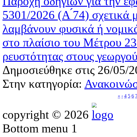
Παροχή οδηγιών για την εφ
5301/2026 (Α ́74) σχετικά 
λαμβάνουν φυσικά ή νομικά
στο πλαίσιο του Μέτρου 2
ρευστότητας στους γεωργού
Δημοσιεύθηκε στις 26/05/2
Στην κατηγορία:
Ανακοινώσ
«
‹
4
5
6
copyright © 2026
Bottom menu 1