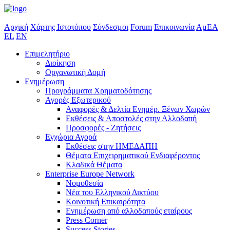
Αρχική
Χάρτης Ιστοτόπου
Σύνδεσμοι
Forum
Επικοινωνία
ΑμΕΑ
EL
EN
Επιμελητήριο
Διοίκηση
Οργανωτική Δομή
Ενημέρωση
Προγράμματα Χρηματοδότησης
Αγορές Εξωτερικού
Αναφορές & Δελτία Ενημέρ. Ξένων Χωρών
Εκθέσεις & Αποστολές στην Αλλοδαπή
Προσφορές - Ζητήσεις
Εγχώρια Αγορά
Εκθέσεις στην ΗΜΕΔΑΠΗ
Θέματα Επιχειρηματικού Ενδιαφέροντος
Κλαδικά Θέματα
Enterprise Europe Network
Νομοθεσία
Νέα του Ελληνικού Δικτύου
Κοινοτική Επικαιρότητα
Ενημέρωση από αλλοδαπούς εταίρους
Press Corner
Success Stories