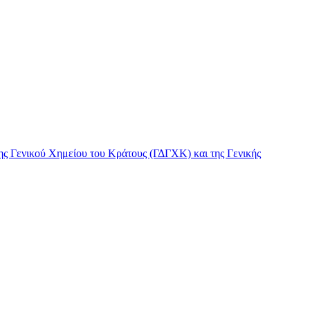
ς Γενικού Χημείου του Κράτους (ΓΔΓΧΚ) και της Γενικής