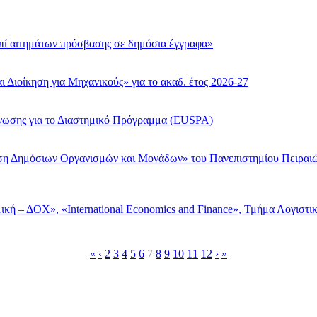
πί αιτημάτων πρόσβασης σε δημόσια έγγραφα»
Διοίκηση για Μηχανικούς» για το ακαδ. έτος 2026-27
νωσης για το Διαστημικό Πρόγραμμα (EUSPA)
η Δημόσιων Οργανισμών και Μονάδων» του Πανεπιστημίου Πειραιώς
κή – ΔΟΧ», «International Economics and Finance», Τμήμα Λογιστι
«
‹
2
3
4
5
6
7
8
9
10
11
12
›
»