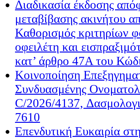
Διαδικασία έκδοσης από
μεταβίβασης ακινήτου απ
Καθορισμός κριτηρίων φ
οφειλέτη και εισπραξιμό
κατ’ άρθρο 47Α του Κώδ
Κοινοποίηση Επεξηγημα
Συνδυασμένης Ονοματολο
C/2026/4137, Δασμολογι
7610
Επενδυτική Ευκαιρία στ