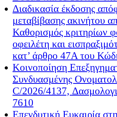
Διαδικασία έκδοσης από
μεταβίβασης ακινήτου απ
Καθορισμός κριτηρίων φ
οφειλέτη και εισπραξιμό
κατ’ άρθρο 47Α του Κώδ
Κοινοποίηση Επεξηγημα
Συνδυασμένης Ονοματολο
C/2026/4137, Δασμολογι
7610
Επενδυτική Ευκαιρία στ