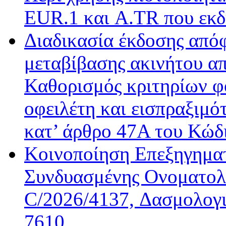
EUR.1 και A.TR που εκδ
Διαδικασία έκδοσης από
μεταβίβασης ακινήτου απ
Καθορισμός κριτηρίων φ
οφειλέτη και εισπραξιμό
κατ’ άρθρο 47Α του Κώδ
Κοινοποίηση Επεξηγημα
Συνδυασμένης Ονοματολο
C/2026/4137, Δασμολογι
7610