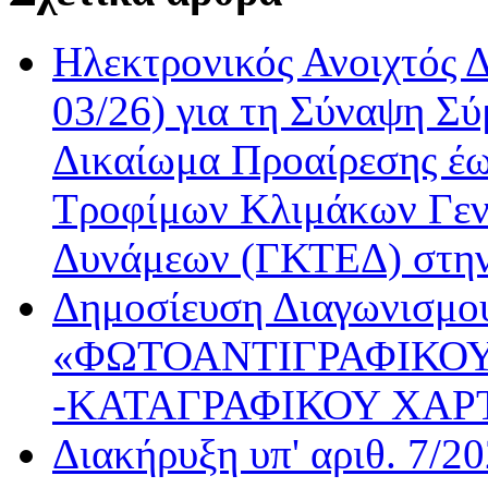
Ηλεκτρονικός Ανοιχτός 
03/26) για τη Σύναψη Σύ
Δικαίωμα Προαίρεσης έω
Τροφίμων Κλιμάκων Γεν
Δυνάμεων (ΓΚΤΕΔ) στη
Δημοσίευση Διαγωνισμού
«ΦΩΤΟΑΝΤΙΓΡΑΦΙΚΟΥ
-ΚΑΤΑΓΡΑΦΙΚΟΥ ΧΑΡ
Διακήρυξη υπ' αριθ. 7/2