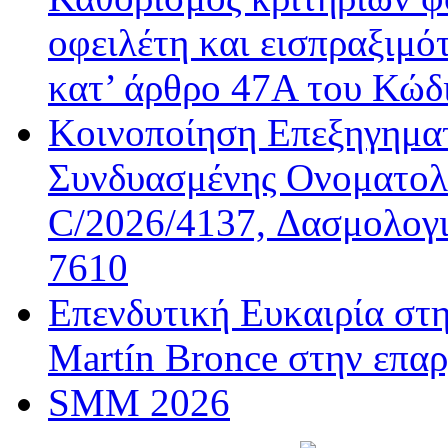
οφειλέτη και εισπραξιμό
κατ’ άρθρο 47Α του Κώδ
Κοινοποίηση Επεξηγημα
Συνδυασμένης Ονοματολο
C/2026/4137, Δασμολογι
7610
Επενδυτική Ευκαιρία στ
Martín Bronce στην επαρ
SMM 2026