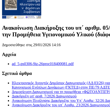
Ανακοίνωση Διακήρυξης του υπ΄ αριθμ. 05/
την Προμήθεια Υγειονομικού Υλικού (διάφο
Δημοσιεύθηκε στις 29/01/2026 14:16
Αρχεία
ad_5-ps0306-9iz-26proc018400081.pdf
Σχετικά άρθρα
Ηλεκτρονικός Ανοιχτός Δημόσιος Διαγωνισμός (ΑΔ 03/26) γ
Κανονισμού Ενόπλων Δυνάμεων (ΓΚΤΕΔ) στην ΠΕ/79 ΑΔΤΕ
Δημοσίευση Διαγωνισμού για τη προμήθεια «ΦΩΤΟΑ
Διακήρυξη υπ' αριθ. 7/2026 Διαγωνισμού
Ανακοίνωση Περίληψης Διακήρυξης του Υπ΄ Αριθμ: 32/26 Δι
Ανακοίνωση Διακήρυξης του υπ΄ Αριθμ. 23/2026 Διαγωνισμο