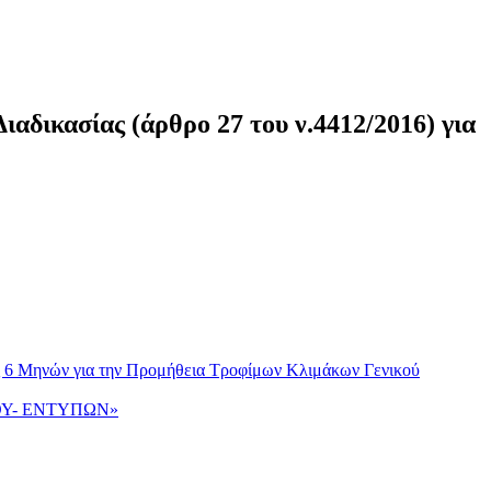
αδικασίας (άρθρο 27 του ν.4412/2016) για
ως 6 Μηνών για την Προμήθεια Τροφίμων Κλιμάκων Γενικού
ΙΟΥ- ΕΝΤΥΠΩΝ»