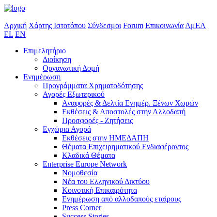
Αρχική
Χάρτης Ιστοτόπου
Σύνδεσμοι
Forum
Επικοινωνία
ΑμΕΑ
EL
EN
Επιμελητήριο
Διοίκηση
Οργανωτική Δομή
Ενημέρωση
Προγράμματα Χρηματοδότησης
Αγορές Εξωτερικού
Αναφορές & Δελτία Ενημέρ. Ξένων Χωρών
Εκθέσεις & Αποστολές στην Αλλοδαπή
Προσφορές - Ζητήσεις
Εγχώρια Αγορά
Εκθέσεις στην ΗΜΕΔΑΠΗ
Θέματα Επιχειρηματικού Ενδιαφέροντος
Κλαδικά Θέματα
Enterprise Europe Network
Νομοθεσία
Νέα του Ελληνικού Δικτύου
Κοινοτική Επικαιρότητα
Ενημέρωση από αλλοδαπούς εταίρους
Press Corner
Success Stories