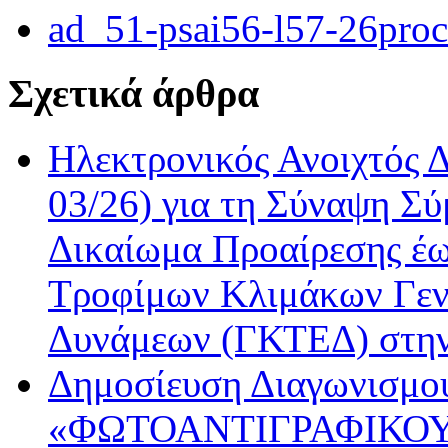
ad_51-psai56-l57-26pro
Σχετικά άρθρα
Ηλεκτρονικός Ανοιχτός 
03/26) για τη Σύναψη Σύ
Δικαίωμα Προαίρεσης έω
Τροφίμων Κλιμάκων Γεν
Δυνάμεων (ΓΚΤΕΔ) στη
Δημοσίευση Διαγωνισμού
«ΦΩΤΟΑΝΤΙΓΡΑΦΙΚΟΥ