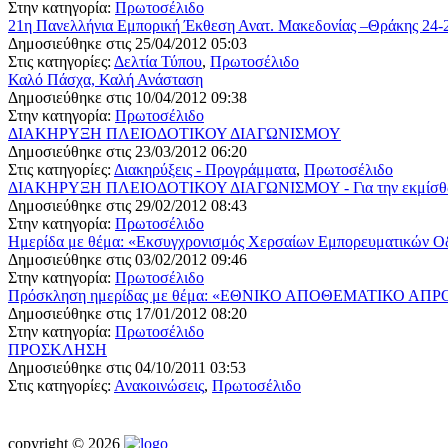
Στην κατηγορία:
Πρωτοσέλιδο
21η Πανελλήνια Εμπορική Έκθεση Ανατ. Μακεδονίας –Θράκης 
Δημοσιεύθηκε στις 25/04/2012 05:03
Στις κατηγορίες:
Δελτία Τύπου
,
Πρωτοσέλιδο
Καλό Πάσχα, Καλή Ανάσταση
Δημοσιεύθηκε στις 10/04/2012 09:38
Στην κατηγορία:
Πρωτοσέλιδο
ΔΙΑΚΗΡΥΞΗ ΠΛΕΙΟΔΟΤΙΚΟΥ ΔΙΑΓΩΝΙΣΜΟΥ
Δημοσιεύθηκε στις 23/03/2012 06:20
Στις κατηγορίες:
Διακηρύξεις - Προγράμματα
,
Πρωτοσέλιδο
ΔΙΑΚΗΡΥΞΗ ΠΛΕΙΟΔΟΤΙΚΟΥ ΔΙΑΓΩΝΙΣΜΟΥ - Για την εκμίσθωση τ
Δημοσιεύθηκε στις 29/02/2012 08:43
Στην κατηγορία:
Πρωτοσέλιδο
Hμερίδα με θέμα: «Εκσυγχρονισμός Χερσαίων Εμπορευματικών Οδ
Δημοσιεύθηκε στις 03/02/2012 09:46
Στην κατηγορία:
Πρωτοσέλιδο
Πρόσκληση ημερίδας με θέμα: «ΕΘΝΙΚΟ ΑΠΟΘΕΜΑΤΙΚΟ ΑΠΡΟΒ
Δημοσιεύθηκε στις 17/01/2012 08:20
Στην κατηγορία:
Πρωτοσέλιδο
ΠΡΟΣΚΛΗΣΗ
Δημοσιεύθηκε στις 04/10/2011 03:53
Στις κατηγορίες:
Ανακοινώσεις
,
Πρωτοσέλιδο
copyright © 2026