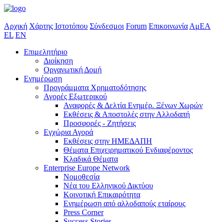
Αρχική
Χάρτης Ιστοτόπου
Σύνδεσμοι
Forum
Επικοινωνία
ΑμΕΑ
EL
EN
Επιμελητήριο
Διοίκηση
Οργανωτική Δομή
Ενημέρωση
Προγράμματα Χρηματοδότησης
Αγορές Εξωτερικού
Αναφορές & Δελτία Ενημέρ. Ξένων Χωρών
Εκθέσεις & Αποστολές στην Αλλοδαπή
Προσφορές - Ζητήσεις
Εγχώρια Αγορά
Εκθέσεις στην ΗΜΕΔΑΠΗ
Θέματα Επιχειρηματικού Ενδιαφέροντος
Κλαδικά Θέματα
Enterprise Europe Network
Νομοθεσία
Νέα του Ελληνικού Δικτύου
Κοινοτική Επικαιρότητα
Ενημέρωση από αλλοδαπούς εταίρους
Press Corner
Success Stories