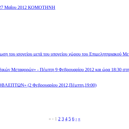
24-27 Μαΐου 2012 ΚΟΜΟΤΗΝΗ
ου ισογείου μετά του υπογείου χώρου του Επιμελητηριακού Με
ικών Μεταφορών» - Πέμπτη 9 Φεβρουαρίου 2012 και ώρα 18:30 στη
ΛΕΠΤΩΝ» (2 Φεβρουαρίου 2012,Πέμπτη,19:00)
«
‹
1
2
3
4
5
6
›
»