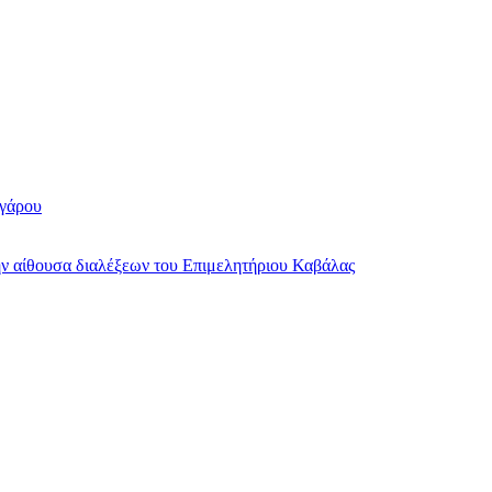
γάρου
ν αίθουσα διαλέξεων του Επιμελητήριου Καβάλας